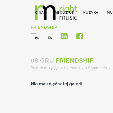
O NAS
ABOUT US
MUZYKA
MU
FRIENDSHIP
PL
EN
08 GRU
FRIENDSHIP
Posted at 19:35h
in
by
marek
0 Comments
Nie ma zdjęć w tej galerii.